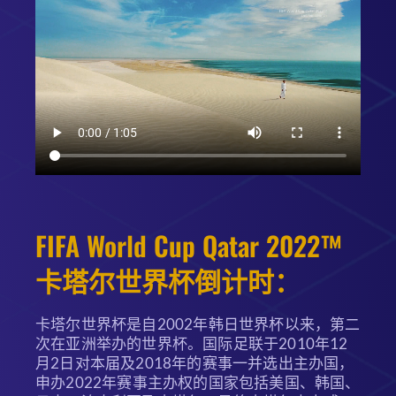
FIFA World Cup Qatar 2022™
卡塔尔世界杯倒计时：
卡塔尔世界杯是自2002年韩日世界杯以来，第二
次在亚洲举办的世界杯。国际足联于2010年12
月2日对本届及2018年的赛事一并选出主办国，
申办2022年赛事主办权的国家包括美国、韩国、