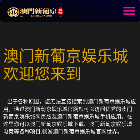
澳门新葡京娱乐城
澳门新葡京娱乐城官
出于各种原因，您无法直接搜索到澳门新葡京娱乐城应
用，通过澳门新葡京娱乐城官网您可以访问优秀的澳门
新葡京娱乐城网页版及澳门新葡京娱乐城手机应用。在
这里你可以澳门新葡京娱乐城下载、澳门新葡京娱乐城
电竞等各种项目,畅游澳门新葡京娱乐城官网世界。