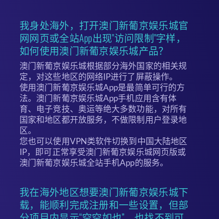
我身处海外，打开澳门新葡京娱乐城官
网网页或全站App出现"访问限制"字样，
如何使用澳门新葡京娱乐城产品？
澳门新葡京娱乐城根据部分海外国家的相关规
定，对这些地区的网络IP进行了屏蔽操作。
使用澳门新葡京娱乐城App是最简单可行的方
法。澳门新葡京娱乐城App手机应用含有体
育、电子竞技、奥运等绝大多数功能，对所有
国家和地区都开放服务，不做限制用户登录地
区。
您也可以使用VPN类软件切换到中国大陆地区
IP，即可正常享受澳门新葡京娱乐城网页版或
澳门新葡京娱乐城全站手机App的服务。
我在海外地区想要澳门新葡京娱乐城下
载，能顺利完成注册和一些设置，但部
分项目内显示“空空如也”，也找不到可