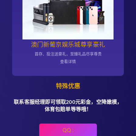
由于国内疫情的加剧，礼品的运输会加大病毒的传播，
为了您的安全及给您贴心的服务现首存豪礼将折换为彩
金的方式进行发放，仅需6倍有效流水即可出款（如有任
何问题请您咨询7*24小时在线客服）。
此优惠与【首存红利1倍水】【首存8388元等您拿】共
澳门新葡京娱乐城尊享豪礼
享，每位首存会员仅可申请一次豪礼的折换彩金（例
如：会员首存金额达到20万元即可领取【iPhone 13
首存、投注送豪礼，至臻礼品尽享尊贵
256g】豪礼的折换彩金6888元）。
查看详情
特殊优惠
联系客服经理即可领取200元彩金，空降嫩模，
体育包赔单等等哦！
QQ :