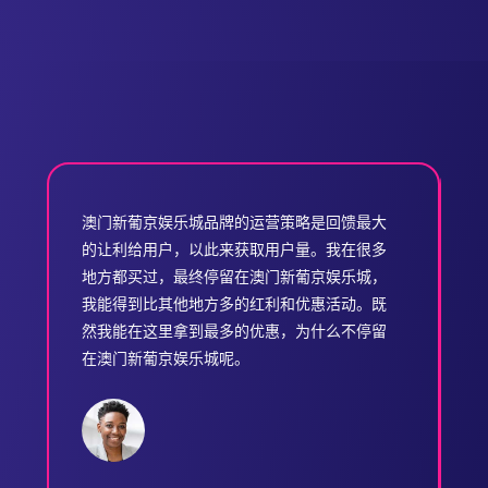
澳门新葡京娱乐城品牌的运营策略是回馈最大
的让利给用户，以此来获取用户量。我在很多
地方都买过，最终停留在澳门新葡京娱乐城，
我能得到比其他地方多的红利和优惠活动。既
然我能在这里拿到最多的优惠，为什么不停留
在澳门新葡京娱乐城呢。