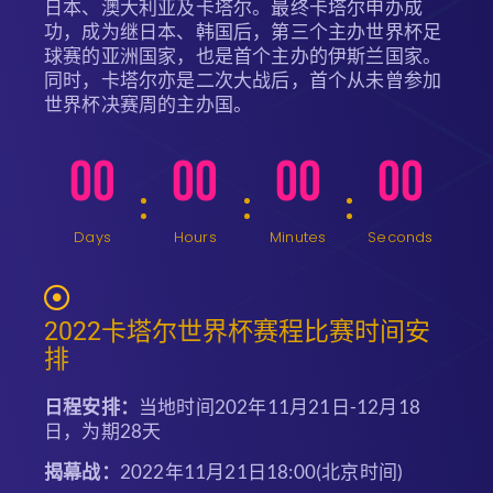
日本、澳大利亚及卡塔尔。最终卡塔尔申办成
功，成为继日本、韩国后，第三个主办世界杯足
球赛的亚洲国家，也是首个主办的伊斯兰国家。
同时，卡塔尔亦是二次大战后，首个从未曾参加
世界杯决赛周的主办国。
00
00
00
00
Days
Hours
Minutes
Seconds
2022卡塔尔世界杯赛程比赛时间安
排
日程安排：
当地时间202年11月21日-12月18
日，为期28天
揭幕战：
2022年11月21日18:00(北京时间)