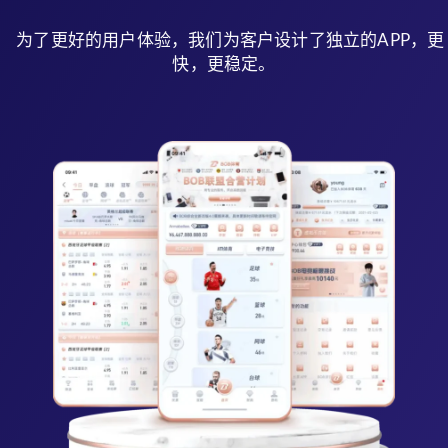
为了更好的用户体验，我们为客户设计了独立的APP，更
快，更稳定。