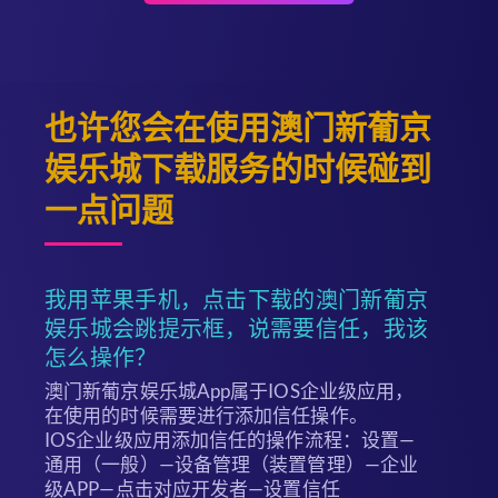
也许您会在使用澳门新葡京
娱乐城下载服务的时候碰到
一点问题
我用苹果手机，点击下载的澳门新葡京
娱乐城会跳提示框，说需要信任，我该
怎么操作？
澳门新葡京娱乐城App属于IOS企业级应用，
在使用的时候需要进行添加信任操作。
IOS企业级应用添加信任的操作流程：设置—
通用（一般）—设备管理（装置管理）—企业
级APP—点击对应开发者—设置信任