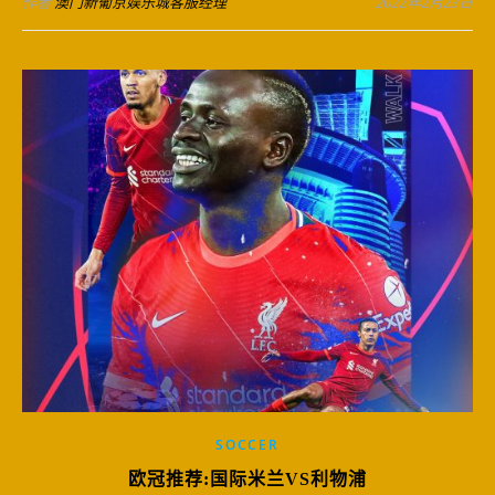
作者
澳门新葡京娱乐城客服经理
2022年2月23日
SOCCER
欧冠推荐:国际米兰VS利物浦