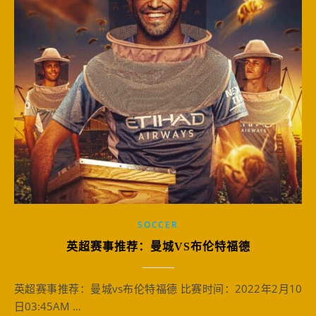
SOCCER
英超赛事推荐：曼城VS布伦特福德
英超赛事推荐：曼城vs布伦特福德 比赛时间：2022年2月10
日03:45AM …