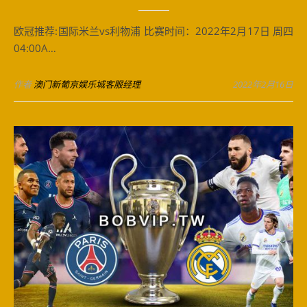
欧冠推荐:国际米兰vs利物浦 比赛时间：2022年2月17日 周四
04:00A…
作者
澳门新葡京娱乐城客服经理
2022年2月16日