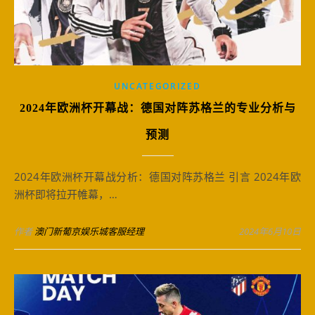
UNCATEGORIZED
2024年欧洲杯开幕战：德国对阵苏格兰的专业分析与
预测
2024年欧洲杯开幕战分析：德国对阵苏格兰 引言 2024年欧
洲杯即将拉开帷幕，…
作者
澳门新葡京娱乐城客服经理
2024年6月10日